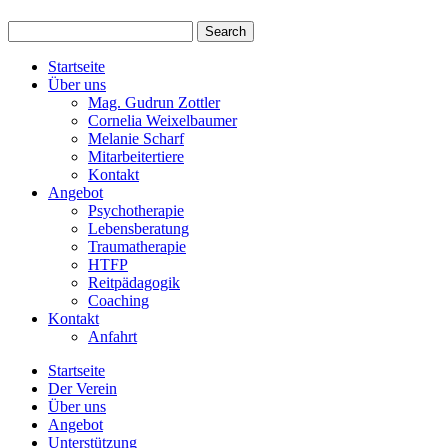
Startseite
Über uns
Mag. Gudrun Zottler
Cornelia Weixelbaumer
Melanie Scharf
Mitarbeitertiere
Kontakt
Angebot
Psychotherapie
Lebensberatung
Traumatherapie
HTFP
Reitpädagogik
Coaching
Kontakt
Anfahrt
Startseite
Der Verein
Über uns
Angebot
Unterstützung