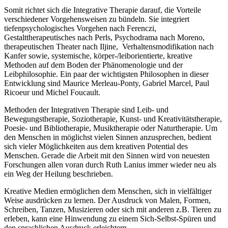
Somit richtet sich die Integrative Therapie darauf, die Vorteile
verschiedener Vorgehensweisen zu bündeln. Sie integriert
tiefenpsychologisches Vorgehen nach Ferenczi,
Gestalttherapeutisches nach Perls, Psychodrama nach Moreno,
therapeutischen Theater nach Iljine, Verhaltensmodifikation nach
Kanfer sowie, systemische, körper-/leiborientierte, kreative
Methoden auf dem Boden der Phänomenologie und der
Leibphilosophie. Ein paar der wichtigsten Philosophen in dieser
Entwicklung sind Maurice Merleau-Ponty, Gabriel Marcel, Paul
Ricoeur und Michel Foucault.
Methoden der Integrativen Therapie sind Leib- und
Bewegungstherapie, Soziotherapie, Kunst- und Kreativitätstherapie,
Poesie- und Bibliotherapie, Musiktherapie oder Naturtherapie. Um
den Menschen in möglichst vielen Sinnen anzusprechen, bedient
sich vieler Möglichkeiten aus dem kreativen Potential des
Menschen. Gerade die Arbeit mit den Sinnen wird von neuesten
Forschungen allen voran durch Ruth Lanius immer wieder neu als
ein Weg der Heilung beschrieben.
Kreative Medien ermöglichen dem Menschen, sich in vielfältiger
Weise ausdrücken zu lernen. Der Ausdruck von Malen, Formen,
Schreiben, Tanzen, Musizieren oder sich mit anderen z.B. Tieren zu
erleben, kann eine Hinwendung zu einem Sich-Selbst-Spüren und
den sprachlichen Ausdruck erleichtern.